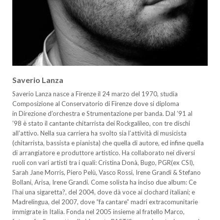
Saverio Lanza
Saverio Lanza nasce a Firenze il 24 marzo del 1970, studia
Composizione al Conservatorio di Firenze dove si diploma
in Direzione d’orchestra e Strumentazione per banda. Dal ’91 al
’98 è stato il cantante chitarrista dei Rockgalileo, con tre dischi
all’attivo
.
Nella sua carriera ha svolto sia l’attività di musicista
(chitarrista, bassista e pianista) che quella di autore, ed infine quella
di arrangiatore e produttore artistico. Ha collaborato nei diversi
ruoli con vari artisti tra i quali: Cristina Donà, Bugo, PGR(ex CSI),
Sarah Jane Morris, Piero Pelù, Vasco Rossi, Irene Grandi & Stefano
Bollani, Arisa, Irene Grandi. Come solista ha inciso due album: Ce
l’hai una sigaretta?, del 2004, dove dà voce ai clochard italiani; e
Madrelingua, del 2007, dove “fa cantare” madri extracomunitarie
immigrate in Italia. Fonda nel 2005 insieme al fratello Marco,