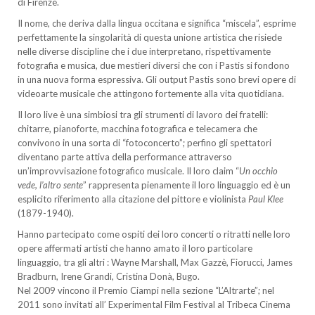
di Firenze.
Il nome, che deriva dalla lingua occitana e significa “miscela”, esprime
perfettamente la singolarità di questa unione artistica che risiede
nelle diverse discipline che i due interpretano, rispettivamente
fotografia e musica, due mestieri diversi che con i Pastis si fondono
in una nuova forma espressiva. Gli output Pastis sono brevi opere di
videoarte musicale che attingono fortemente alla vita quotidiana.
Il loro live è una simbiosi tra gli strumenti di lavoro dei fratelli:
chitarre, pianoforte, macchina fotografica e telecamera che
convivono in una sorta di “fotoconcerto”; perfino gli spettatori
diventano parte attiva della performance attraverso
un’improvvisazione fotografico musicale. Il loro claim “
Un occhio
vede, l’altro sente
” rappresenta pienamente il loro linguaggio ed è un
esplicito riferimento alla citazione del pittore e violinista
Paul Klee
(1879-1940).
Hanno partecipato come ospiti dei loro concerti o ritratti nelle loro
opere affermati artisti che hanno amato il loro particolare
linguaggio, tra gli altri : Wayne Marshall, Max Gazzè, Fiorucci, James
Bradburn, Irene Grandi, Cristina Donà, Bugo.
Nel 2009 vincono il Premio Ciampi nella sezione “L’Altrarte”; nel
2011 sono invitati all’ Experimental Film Festival al Tribeca Cinema